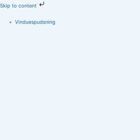
Gå
Skip to content
til
indholdet
Vinduespudsning